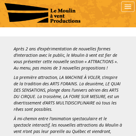
S
TOG
k
i
p
t
o
m
a
Après 2 ans d’expérimentation de nouvelles formes
i
d’interaction avec le public, le Moulin à vent est fier de
n
vous présenter cette nouvelle section « ATTRACTIONS ».
c
Au menu, pas moins de 3 nouvelles propositions !
o
La première attraction, LA MACHINE À VOLER, s’inspire
n
de la tradition des ARTS FORAINS.
La deuxième, LE QUAI
t
DES SENSATIONS, plonge dans l’univers aérien des ARTS
e
DU CIRQUE. La troisième, LA FOIRE SUR MESURE, est un
n
divertissement d’ARTS MULTIDISCIPLINAIRE où tous les
t
rêves sont possibles.
À mi-chemin entre l’animation spectaculaire et le
spectacle interactif, les nouvelles attractions du Moulin à
vent n’ont pas leur pareille au Québec et viendront,